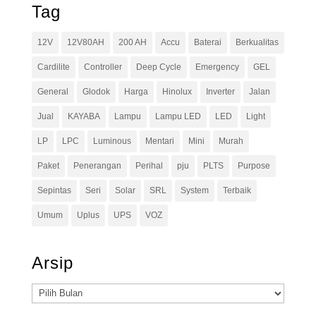
Tag
12V
12V80AH
200 AH
Accu
Baterai
Berkualitas
Cardilite
Controller
Deep Cycle
Emergency
GEL
General
Glodok
Harga
Hinolux
Inverter
Jalan
Jual
KAYABA
Lampu
Lampu LED
LED
Light
LP
LPC
Luminous
Mentari
Mini
Murah
Paket
Penerangan
Perihal
pju
PLTS
Purpose
Sepintas
Seri
Solar
SRL
System
Terbaik
Umum
Uplus
UPS
VOZ
Arsip
Arsip