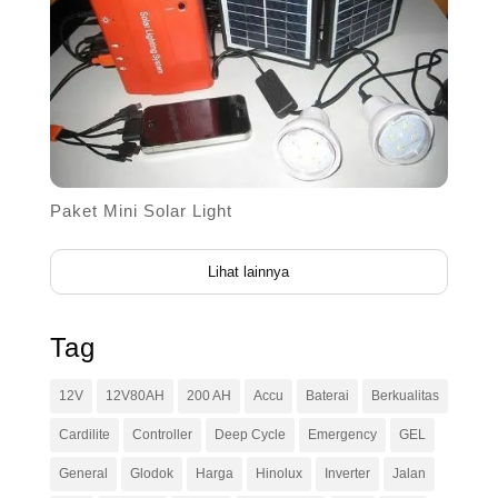
Paket Mini Solar Light
Lihat lainnya
Tag
12V
12V80AH
200 AH
Accu
Baterai
Berkualitas
Cardilite
Controller
Deep Cycle
Emergency
GEL
General
Glodok
Harga
Hinolux
Inverter
Jalan