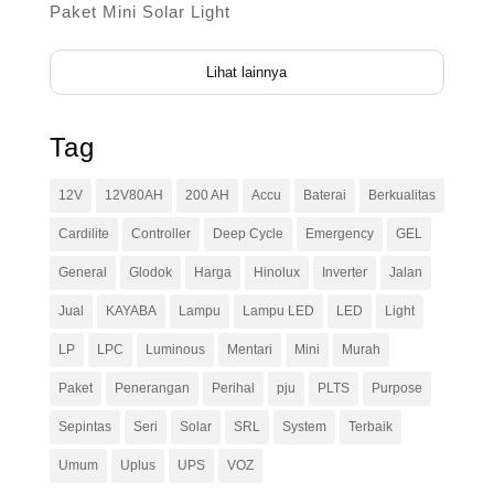
Paket Mini Solar Light
Lihat lainnya
Tag
12V
12V80AH
200 AH
Accu
Baterai
Berkualitas
Cardilite
Controller
Deep Cycle
Emergency
GEL
General
Glodok
Harga
Hinolux
Inverter
Jalan
Jual
KAYABA
Lampu
Lampu LED
LED
Light
LP
LPC
Luminous
Mentari
Mini
Murah
Paket
Penerangan
Perihal
pju
PLTS
Purpose
Sepintas
Seri
Solar
SRL
System
Terbaik
Umum
Uplus
UPS
VOZ