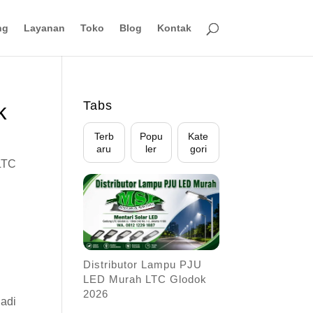
ng
Layanan
Toko
Blog
Kontak
Tabs
k
Terb
Popu
Kate
aru
ler
gori
 LTC
Distributor Lampu PJU
LED Murah LTC Glodok
2026
jadi