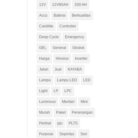
12V
12V80AH
200 AH
Accu
Baterai
Berkualitas
Cardilite
Controller
Deep Cycle
Emergency
GEL
General
Glodok
Harga
Hinolux
Inverter
Jalan
Jual
KAYABA
Lampu
Lampu LED
LED
Light
LP
LPC
Luminous
Mentari
Mini
Murah
Paket
Penerangan
Perihal
pju
PLTS
Purpose
Sepintas
Seri