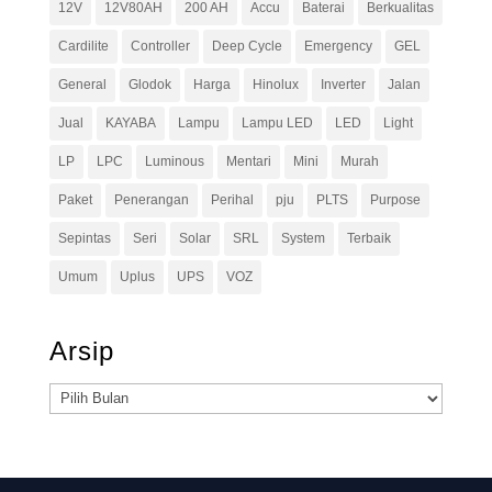
12V
12V80AH
200 AH
Accu
Baterai
Berkualitas
Cardilite
Controller
Deep Cycle
Emergency
GEL
General
Glodok
Harga
Hinolux
Inverter
Jalan
Jual
KAYABA
Lampu
Lampu LED
LED
Light
LP
LPC
Luminous
Mentari
Mini
Murah
Paket
Penerangan
Perihal
pju
PLTS
Purpose
Sepintas
Seri
Solar
SRL
System
Terbaik
Umum
Uplus
UPS
VOZ
Arsip
Arsip