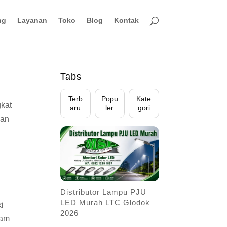
ng
Layanan
Toko
Blog
Kontak
Tabs
Terb
Popu
Kate
gkat
aru
ler
gori
gan
Distributor Lampu PJU
LED Murah LTC Glodok
i
2026
lam