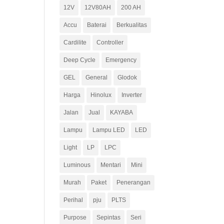
12V
12V80AH
200 AH
Accu
Baterai
Berkualitas
Cardilite
Controller
Deep Cycle
Emergency
GEL
General
Glodok
Harga
Hinolux
Inverter
Jalan
Jual
KAYABA
Lampu
Lampu LED
LED
Light
LP
LPC
Luminous
Mentari
Mini
Murah
Paket
Penerangan
Perihal
pju
PLTS
Purpose
Sepintas
Seri