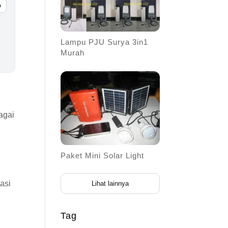
p
Lampu PJU Surya 3in1
Murah
agai
Paket Mini Solar Light
i
kasi
Lihat lainnya
Tag