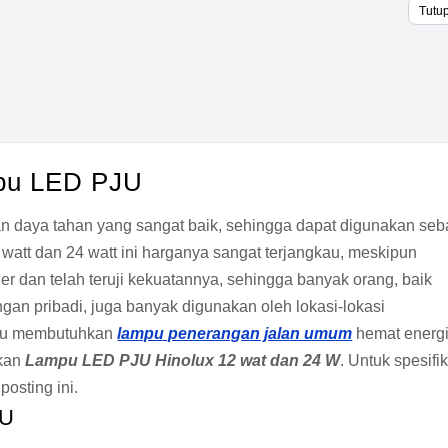
Tutu
mpu LED PJU
an daya tahan yang sangat baik, sehingga dapat digunakan seb
watt dan 24 watt ini harganya sangat terjangkau, meskipun
ler dan telah teruji kekuatannya, sehingga banyak orang, baik
an pribadi, juga banyak digunakan oleh lokasi-lokasi
tau membutuhkan
lampu penerangan jalan umum
hemat energ
akan
Lampu LED PJU Hinolux 12 wat dan 24 W
. Untuk spesifi
posting ini.
JU