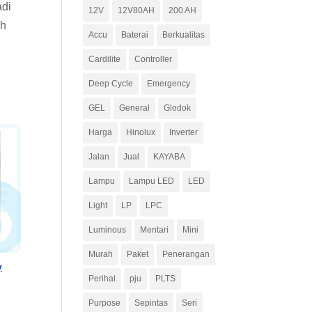
adi
12V
12V80AH
200 AH
ah
Accu
Baterai
Berkualitas
Cardilite
Controller
Deep Cycle
Emergency
GEL
General
Glodok
Harga
Hinolux
Inverter
Jalan
Jual
KAYABA
Lampu
Lampu LED
LED
Light
LP
LPC
Luminous
Mentari
Mini
Murah
Paket
Penerangan
y
Perihal
pju
PLTS
Purpose
Sepintas
Seri