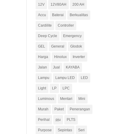
12V
12V80AH
200 AH
Accu
Baterai
Berkualitas
Cardilite
Controller
Deep Cycle
Emergency
GEL
General
Glodok
Harga
Hinolux
Inverter
Jalan
Jual
KAYABA
Lampu
Lampu LED
LED
Light
LP
LPC
Luminous
Mentari
Mini
Murah
Paket
Penerangan
Perihal
pju
PLTS
Purpose
Sepintas
Seri