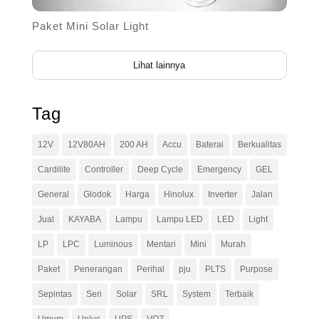
Paket Mini Solar Light
Lihat lainnya
Tag
12V
12V80AH
200 AH
Accu
Baterai
Berkualitas
Cardilite
Controller
Deep Cycle
Emergency
GEL
General
Glodok
Harga
Hinolux
Inverter
Jalan
Jual
KAYABA
Lampu
Lampu LED
LED
Light
LP
LPC
Luminous
Mentari
Mini
Murah
Paket
Penerangan
Perihal
pju
PLTS
Purpose
Sepintas
Seri
Solar
SRL
System
Terbaik
Umum
Uplus
UPS
VOZ