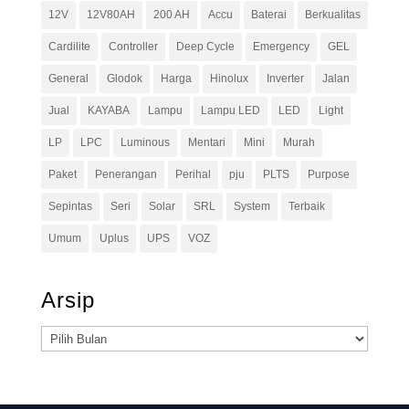
12V
12V80AH
200 AH
Accu
Baterai
Berkualitas
Cardilite
Controller
Deep Cycle
Emergency
GEL
General
Glodok
Harga
Hinolux
Inverter
Jalan
Jual
KAYABA
Lampu
Lampu LED
LED
Light
LP
LPC
Luminous
Mentari
Mini
Murah
Paket
Penerangan
Perihal
pju
PLTS
Purpose
Sepintas
Seri
Solar
SRL
System
Terbaik
Umum
Uplus
UPS
VOZ
Arsip
Arsip