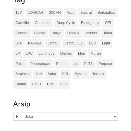
12V
12V80AH
200 AH
Accu
Baterai
Berkualitas
Cardilite
Controller
Deep Cycle
Emergency
GEL
General
Glodok
Harga
Hinolux
Inverter
Jalan
Jual
KAYABA
Lampu
Lampu LED
LED
Light
LP
LPC
Luminous
Mentari
Mini
Murah
Paket
Penerangan
Perihal
pju
PLTS
Purpose
Sepintas
Seri
Solar
SRL
System
Terbaik
Umum
Uplus
UPS
VOZ
Arsip
Arsip