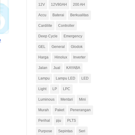
12V
12V80AH
200 AH
Accu
Baterai
Berkualitas
Cardilite
Controller
Deep Cycle
Emergency
y
GEL
General
Glodok
Harga
Hinolux
Inverter
Jalan
Jual
KAYABA
Lampu
Lampu LED
LED
Light
LP
LPC
Luminous
Mentari
Mini
Murah
Paket
Penerangan
Perihal
pju
PLTS
Purpose
Sepintas
Seri