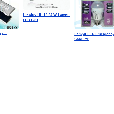
Hinolux HL 12 24 W Lampu
LED PJU
Lampu LED Emergenc
nOne
Cardilite