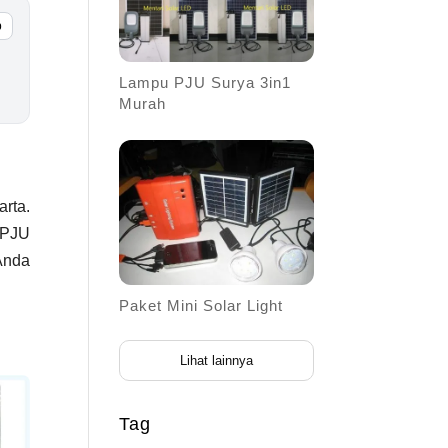
p
Lampu PJU Surya 3in1
Murah
rta.
 PJU
Anda
Paket Mini Solar Light
Lihat lainnya
Tag