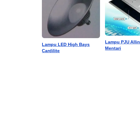
Lampu PJU Alli
Lampu LED High Bays
Mentari
Cardilite