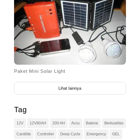
Paket Mini Solar Light
Lihat lainnya
Tag
12V
12V80AH
200 AH
Accu
Baterai
Berkualitas
Cardilite
Controller
Deep Cycle
Emergency
GEL