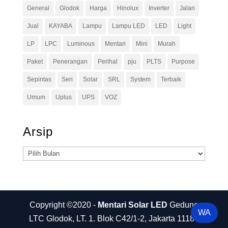
General
Glodok
Harga
Hinolux
Inverter
Jalan
Jual
KAYABA
Lampu
Lampu LED
LED
Light
LP
LPC
Luminous
Mentari
Mini
Murah
Paket
Penerangan
Perihal
pju
PLTS
Purpose
Sepintas
Seri
Solar
SRL
System
Terbaik
Umum
Uplus
UPS
VOZ
Arsip
Arsip
Copyright ©2020 -
Mentari Solar LED
Gedung
WA
LTC Glodok, LT. 1. Blok C42/1-2, Jakarta 11180