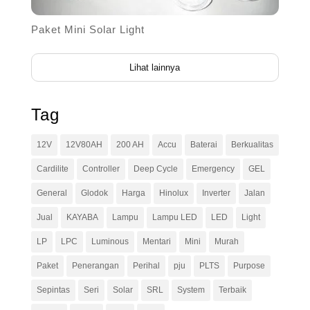
Paket Mini Solar Light
Lihat lainnya
Tag
12V
12V80AH
200 AH
Accu
Baterai
Berkualitas
Cardilite
Controller
Deep Cycle
Emergency
GEL
General
Glodok
Harga
Hinolux
Inverter
Jalan
Jual
KAYABA
Lampu
Lampu LED
LED
Light
LP
LPC
Luminous
Mentari
Mini
Murah
Paket
Penerangan
Perihal
pju
PLTS
Purpose
Sepintas
Seri
Solar
SRL
System
Terbaik